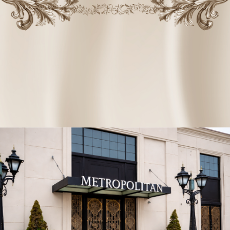
ПН
ВТ
СР
ЧТ
ПТ
СБ
ВС